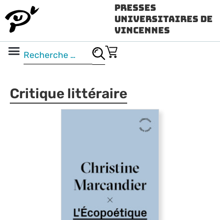
Presses
Universitaires de
Vincennes
Science ouverte
Vidéo & audio
Critique littéraire