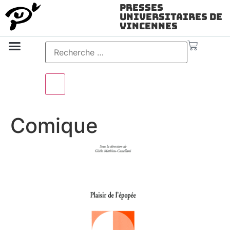
Presses
Universitaires de
Vincennes
Science ouverte
Vidéo & audio
Comique