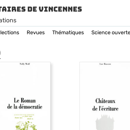
taires de Vincennes
ations
lections
Revues
Thématiques
Science ouvert
)