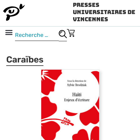
Presses
Universitaires de
Vincennes
Science ouverte
Vidéo & audio
Caraïbes