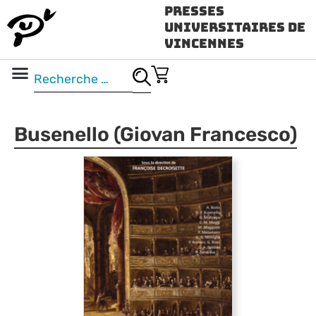
Presses
Universitaires de
Vincennes
Science ouverte
Vidéo & audio
Busenello (Giovan Francesco)