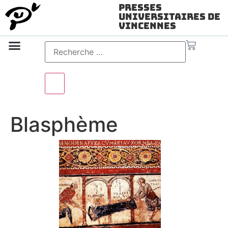
Presses
Universitaires de
Vincennes
Science ouverte
Vidéo & audio
Blasphème