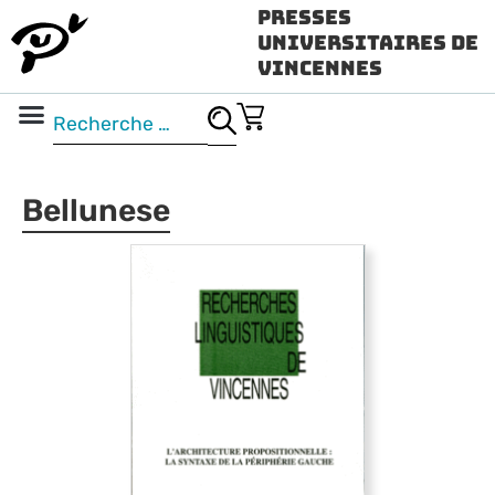
Presses
Universitaires de
Vincennes
Science ouverte
Vidéo & audio
Bellunese