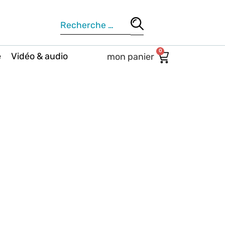
0
e
Vidéo & audio