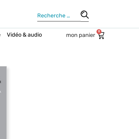
0
e
Vidéo & audio