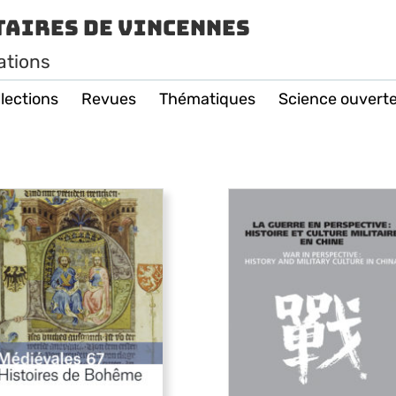
taires de Vincennes
ations
lections
Revues
Thématiques
Science ouvert