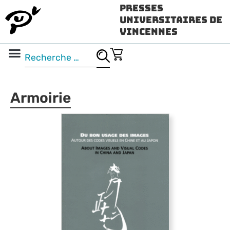
Presses
Universitaires de
Vincennes
Science ouverte
Vidéo & audio
Armoirie