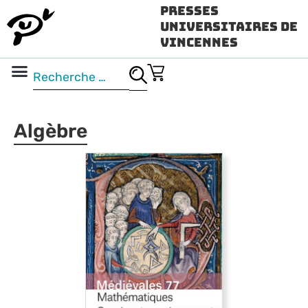
Presses
Universitaires de
Vincennes
Science ouverte
Vidéo & audio
Algèbre