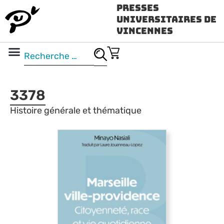
Presses
Universitaires de
Vincennes
Science ouverte
Vidéo & audio
3378
Histoire générale et thématique