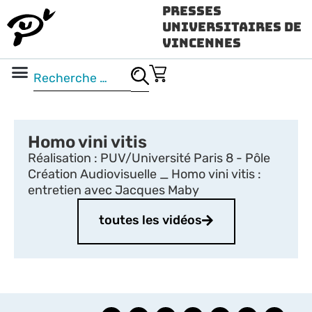
Presses
Universitaires de
Vincennes
Science ouverte
Vidéo & audio
Homo vini vitis
Réalisation : PUV/Université Paris 8 - Pôle
Création Audiovisuelle _ Homo vini vitis :
entretien avec Jacques Maby
toutes les vidéos