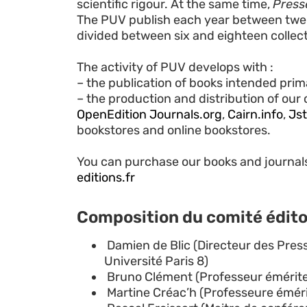
scientific rigour. At the same time,
Press
The
PUV
publish
each year between
twe
divided between
six
and eighteen
collec
The activity of
PUV
develops with :
–
the publication of books
intended prima
–
the production
and distribution of
our 
OpenEdition Journals.org
,
Cairn.info
,
Jst
bookstores and online bookstores.
You can purchase
our
books and journal
editions.fr
Composition du comité édito
Damien de Blic (Directeur des Press
Université Paris 8)
Bruno Clément (Professeur émérite d
Martine Créac’h (Professeure émérite