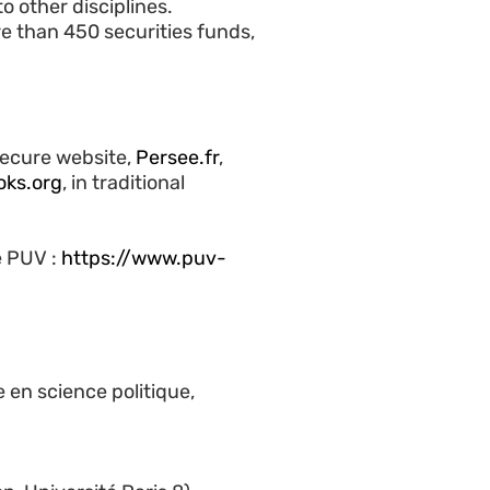
o other disciplines.
e than 450
securities
funds
,
ecure website
,
Persee.fr
,
oks.org
, in traditional
e
PUV
:
https://www.puv-
 en science politique,