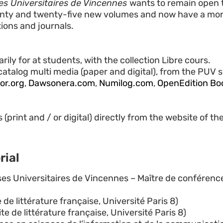
es Universitaires de Vincennes
wants to remain open t
nty and twenty-
five new
volumes and
now have a
mor
tions and
journals.
rily for
at
students,
with the collection
Libre cours.
catalog
multi
media (paper
and digital)
,
from the PUV s
or.org
,
Dawsonera.com
,
Numilog.com
,
OpenEdition Bo
s
(
print and
/
or digital)
directly from
the website of th
rial
es Universitaires de Vincennes – Maître de conférence
e littérature française, Université Paris 8)
 de littérature française, Université Paris 8)