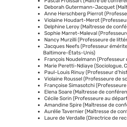
Pascal Froissart (Maitre de confére
Deborah Gutermann-Jacquet (Maître
Anne Herschberg Pierrot (Professeur
Violaine Houdart-Merot (Professeure
Delphine Leroy (Maîtresse de confér
Sophie Marret-Maleval (Professeure
Nancy Murzilli (Professeure de litté
Jacques Neefs (Professeur émérite d
Baltimore-États-Unis)
François Noudelmann (Professeur de 
Marie Peretti-Ndiaye (Sociologue, 
Paul-Louis Rinuy (Professeur d’histo
Violaine Roussel (Professeure de so
Françoise Simasotchi (Professeure é
Elena Soare (Maîtresse de conférenc
Cécile Sorin (Professeure au dépar
Amandine Spire (Maîtresse de confér
Aurélie Tavernier (Maîtresse de con
Laure de Verdalle (Directrice de r