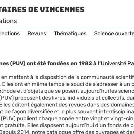
taires de Vincennes
ations
lections
Revues
Thématiques
Science ouvert
nes (PUV) ont été fondées en 1982 à l’
Université Pa
n en mettant à la disposition de la communauté scientif
. Elles ont en même temps le souci de s’adresser à un p
éthode et d’objets que se posent aujourd’hui les scien
UV) proposent des livres, individuels et collectifs, dan
. Elles éditent également des revues dans des domaines
e façon diversifiée et le plus souvent interdisciplina
 (PUV) publient chaque année entre vingt et vingt-ci
gratuite. Elles disposent aujourd’hui d’un fonds de pl
s. Depuis 2014, notre catalogue offre des ouvrages et d