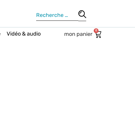
0
e
Vidéo & audio