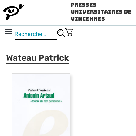
Presses
Universitaires de
Vincennes
Science ouverte
Vidéo & audio
Wateau Patrick