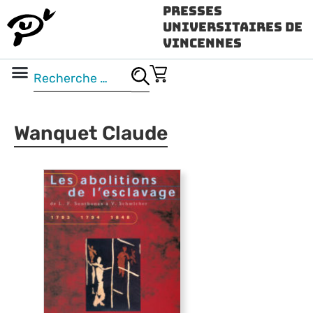
Presses
Universitaires de
Vincennes
Science ouverte
Vidéo & audio
Wanquet Claude