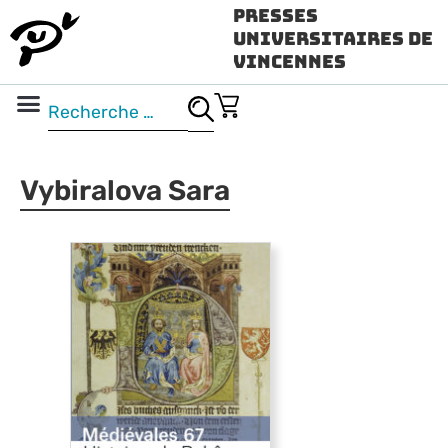
Presses
Universitaires de
Vincennes
Science ouverte
Vidéo & audio
Vybiralova Sara