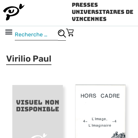
Presses
Universitaires de
Vincennes
Science ouverte
Vidéo & audio
Virilio Paul