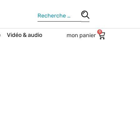
0
e
Vidéo & audio