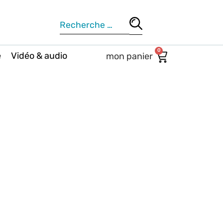
0
e
Vidéo & audio