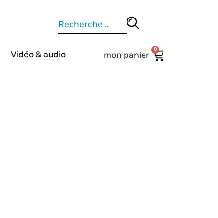
0
e
Vidéo & audio