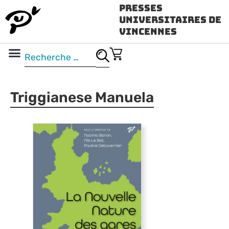
Presses
Universitaires de
Vincennes
Science ouverte
Vidéo & audio
Triggianese Manuela