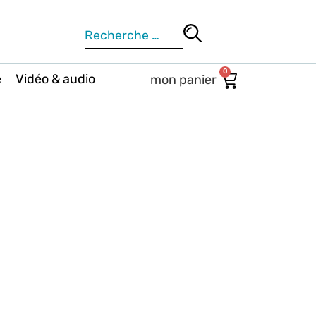
0
e
Vidéo & audio