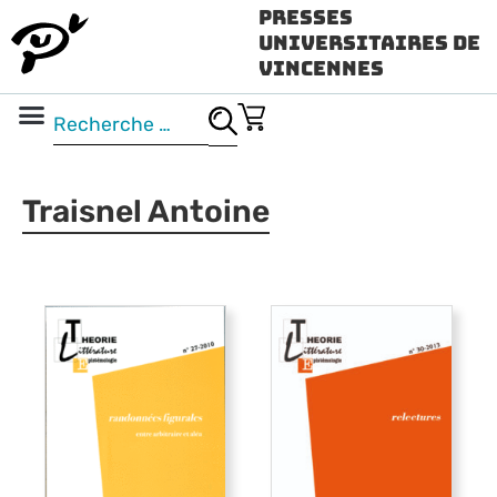
Presses
Universitaires de
Vincennes
Science ouverte
Vidéo & audio
Traisnel Antoine