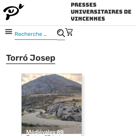
Presses
Universitaires de
Vincennes
Science ouverte
Vidéo & audio
Torró Josep