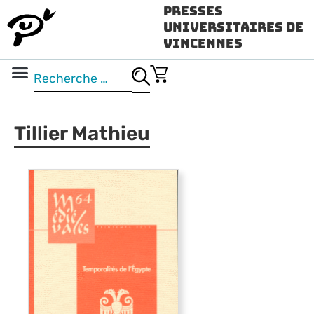
Presses
Universitaires de
Vincennes
Science ouverte
Vidéo & audio
Tillier Mathieu