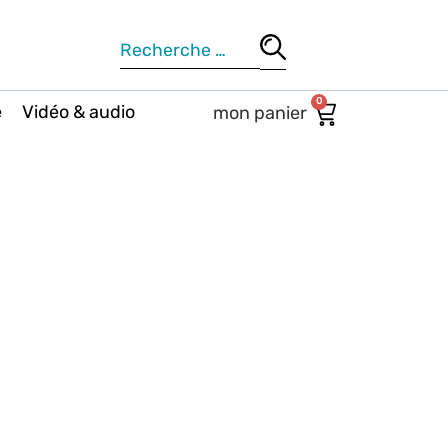
0
e
Vidéo & audio