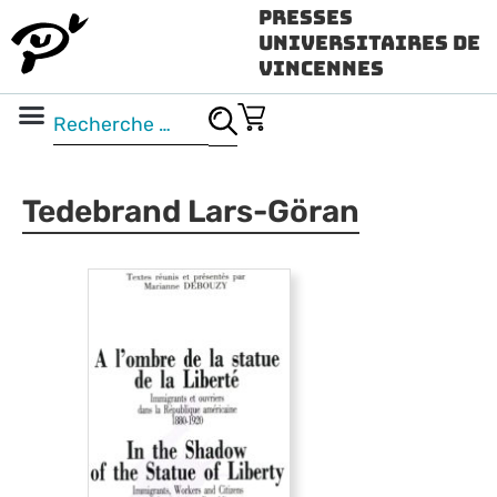
Presses
Universitaires de
Vincennes
Science ouverte
Vidéo & audio
Tedebrand Lars-Göran