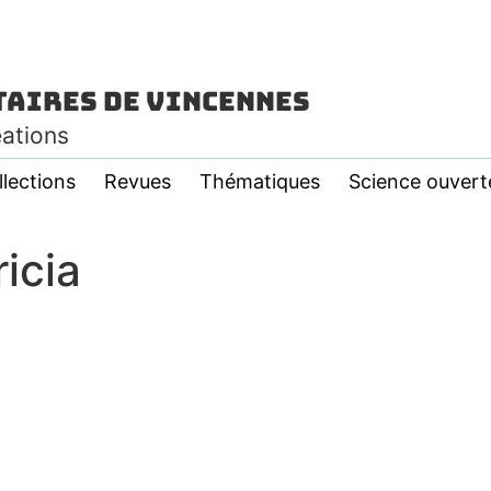
taires de Vincennes
éations
llections
Revues
Thématiques
Science ouvert
icia