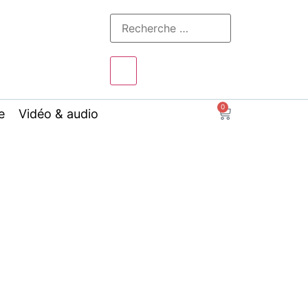
0
e
Vidéo & audio