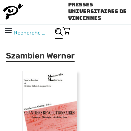
Presses
Universitaires de
Vincennes
Science ouverte
Vidéo & audio
Szambien Werner