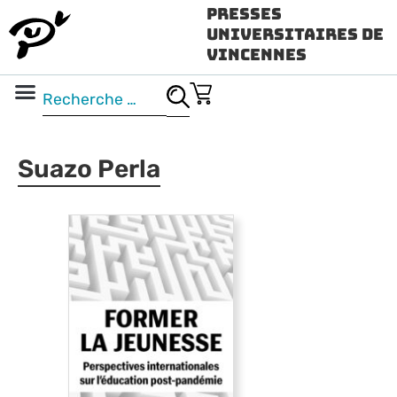
Presses
Universitaires de
Vincennes
Science ouverte
Vidéo & audio
Suazo Perla