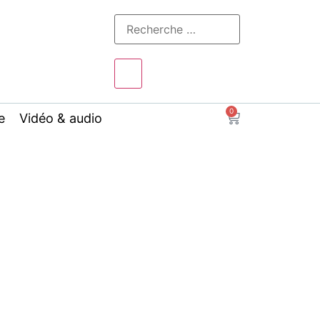
0
e
Vidéo & audio