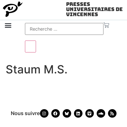
Presses
Universitaires de
Vincennes
Science ouverte
Vidéo & audio
Staum M.S.
Nous suivre