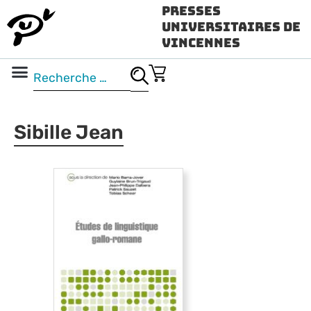
Presses
Universitaires de
Vincennes
Science ouverte
Vidéo & audio
Sibille Jean