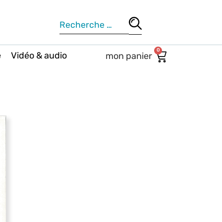
0
e
Vidéo & audio