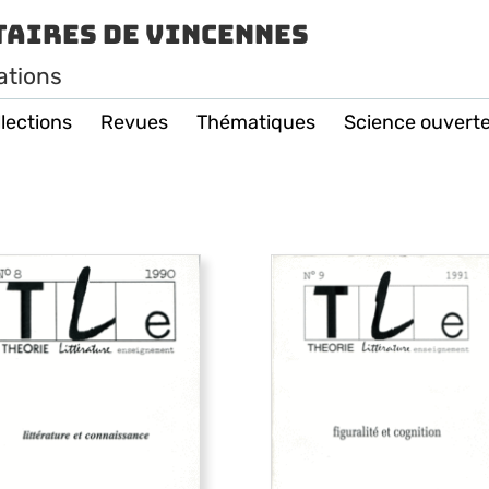
taires de Vincennes
ations
lections
Revues
Thématiques
Science ouvert