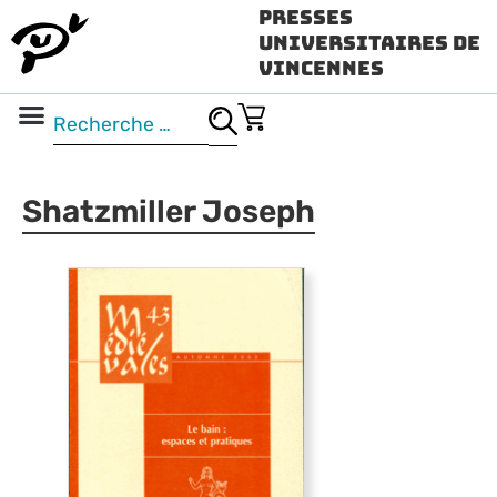
Presses
Universitaires de
Vincennes
Science ouverte
Vidéo & audio
Shatzmiller Joseph