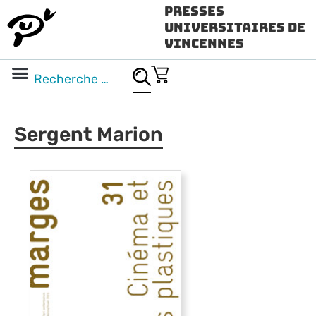
Presses
Universitaires de
Vincennes
Science ouverte
Vidéo & audio
Sergent Marion