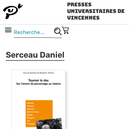
Presses
Universitaires de
Vincennes
Science ouverte
Vidéo & audio
Serceau Daniel