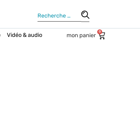
0
e
Vidéo & audio