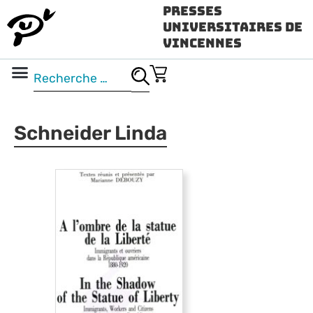
Presses
Universitaires de
Vincennes
Science ouverte
Vidéo & audio
Schneider Linda