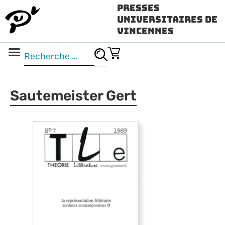
Presses
Universitaires de
Vincennes
Science ouverte
Vidéo & audio
Sautemeister Gert