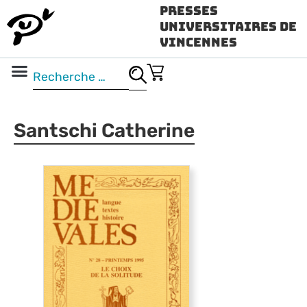
Presses
Universitaires de
Vincennes
Science ouverte
Vidéo & audio
Santschi Catherine