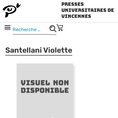
Presses
Universitaires de
Vincennes
Science ouverte
Vidéo & audio
Santellani Violette