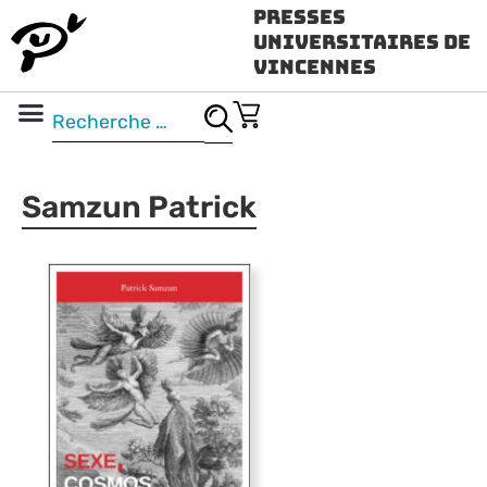
Presses
Universitaires de
Vincennes
Science ouverte
Vidéo & audio
Samzun Patrick