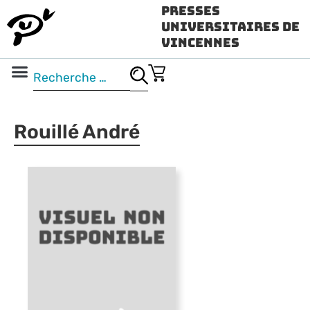
Presses
Universitaires de
Vincennes
Science ouverte
Vidéo & audio
Rouillé André