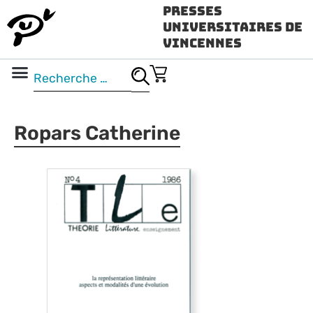
Presses
Universitaires de
Vincennes
Science ouverte
Vidéo & audio
Ropars Catherine