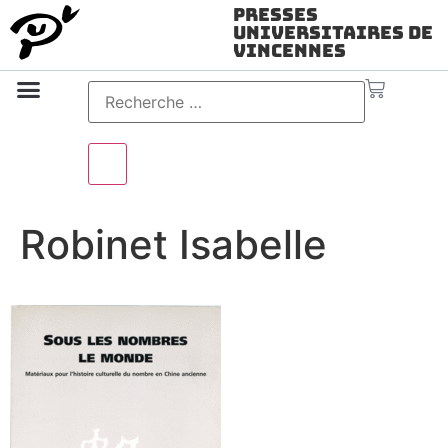
Presses
Universitaires de
Vincennes
Science ouverte
Vidéo & audio
Robinet Isabelle