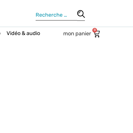
0
e
Vidéo & audio