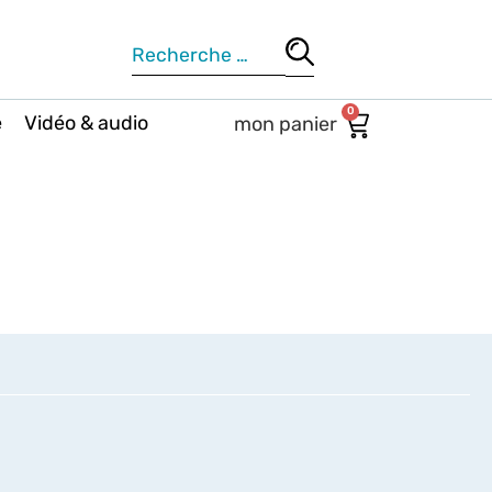
0
e
Vidéo & audio